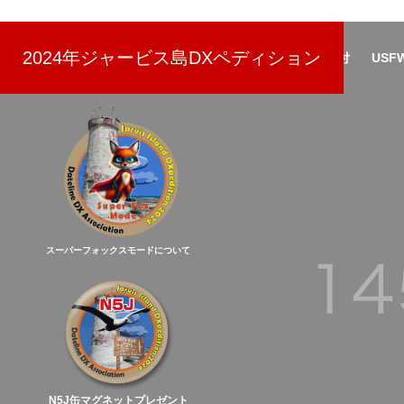
(7/17更新)
2024年ジャービス島DXペディション
NEWS
スポンサー
寄付
USF
スーパーフォックスモードについて
N5J缶マグネットプレゼント