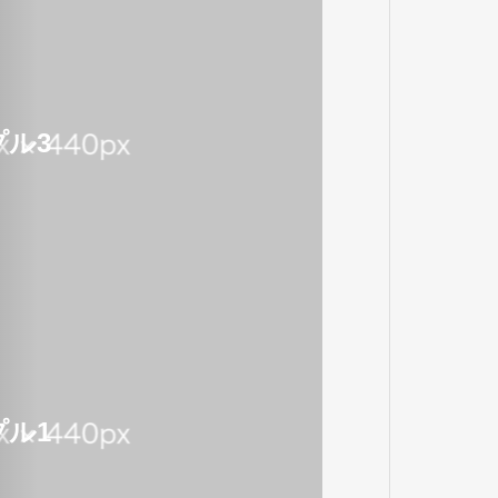
ル3
ル1