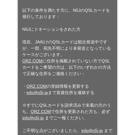
以下の条件を満たす方に、N5JのQSLカードを
発行しております：
N5Jにドネーションをされた方
現在、JA向けのQSLカードは順次発送中です
が、一部、宛先不明により未発送となっている
ケースがございます。
QRZ.COM
に住所を掲載されていない方でQSL
カードをご希望の方は、以下のいずれかの方法
で正確な住所をご連絡ください：
・
QRZ.COM
の登録情報を更新する
・
info@n5j.jp
まで直接住所を連絡する
※すでにQSLカードを請求済みで未着の方のう
ち、
QRZ.COM
で住所を更新された方も、必ず
info@n5j.jp
までご一報ください。
ご不明な点がございましたら、
info@n5j.jp
まで