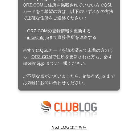
QRZ.COM
に住所を掲載されていない方でQSL
カードをご希望の方は、以下のいずれかの方法
で正確な住所をご連絡ください：
・
QRZ.COM
の登録情報を更新する
・
info@n5j.jp
まで直接住所を連絡する
※すでにQSLカードを請求済みで未着の方のう
ち、
QRZ.COM
で住所を更新された方も、必ず
info@n5j.jp
までご一報ください。
ご不明な点がございましたら、
info@n5j.jp
まで
お気軽にお問い合わせください。
N5J LOGはこちら