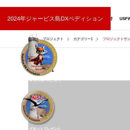
(7/17更新)
2024年ジャービス島DXペディション
NEWS
スポンサー
寄付
USF
プロジェクト
カテゴリー1
プロジェクトサン
カテゴリー1
スーパーフォックスモードについて
N5J缶マグネットプレゼント