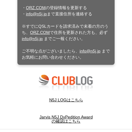
・
QRZ.COM
の登録情報を更新する
・
info@n5j.jp
まで直接住所を連絡する
※すでにQSLカードを請求済みで未着の方のう
ち、
QRZ.COM
で住所を更新された方も、必ず
info@n5j.jp
までご一報ください。
ご不明な点がございましたら、
info@n5j.jp
まで
お気軽にお問い合わせください。
N5J LOGはこちら
Jarvis N5J DxPedition Award
の確認はこちら