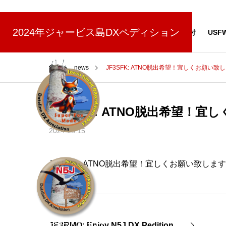
(7/17更新)
2024年ジャービス島DXペディション
NEWS
スポンサー
寄付
USF
news
JF3SFK: ATNO脱出希望！宜しくお願い致
JF3SFK: ATNO脱出希望！
2024.08.15
スーパーフォックスモードについて
JF3SFK: ATNO脱出希望！宜しくお願い致しま
N5J缶マグネットプレゼント
JE3RMQ: Enjoy N5J DX Pedition