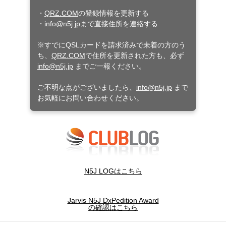
・
QRZ.COM
の登録情報を更新する
・
info@n5j.jp
まで直接住所を連絡する
※すでにQSLカードを請求済みで未着の方のう
ち、
QRZ.COM
で住所を更新された方も、必ず
info@n5j.jp
までご一報ください。
ご不明な点がございましたら、
info@n5j.jp
まで
お気軽にお問い合わせください。
N5J LOGはこちら
Jarvis N5J DxPedition Award
の確認はこちら