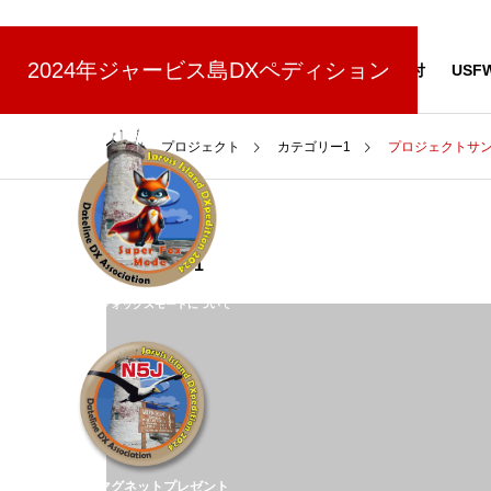
(7/17更新)
2024年ジャービス島DXペディション
NEWS
スポンサー
寄付
USF
プロジェクト
カテゴリー1
プロジェクトサン
カテゴリー1
スーパーフォックスモードについて
N5J缶マグネットプレゼント