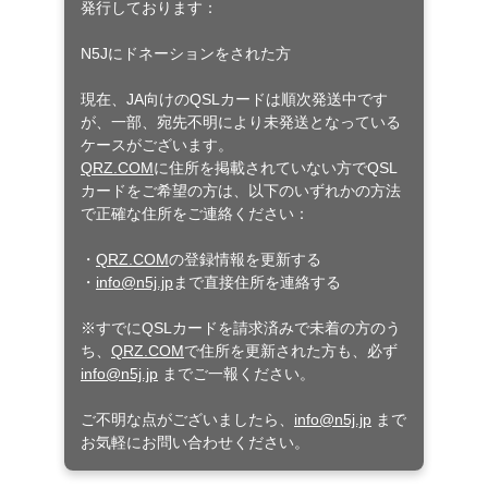
発行しております：
N5Jにドネーションをされた方
現在、JA向けのQSLカードは順次発送中です
が、一部、宛先不明により未発送となっている
ケースがございます。
QRZ.COM
に住所を掲載されていない方でQSL
カードをご希望の方は、以下のいずれかの方法
で正確な住所をご連絡ください：
・
QRZ.COM
の登録情報を更新する
・
info@n5j.jp
まで直接住所を連絡する
※すでにQSLカードを請求済みで未着の方のう
ち、
QRZ.COM
で住所を更新された方も、必ず
info@n5j.jp
までご一報ください。
ご不明な点がございましたら、
info@n5j.jp
まで
お気軽にお問い合わせください。